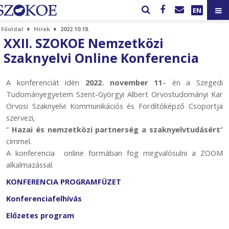
EN
Főoldal
Hírek
2022.10.18.
XXII. SZOKOE Nemzetközi
Szaknyelvi Online Konferencia
A konferenciát idén
2022. november 11
– én a Szegedi
Tudományegyetem Szent-Györgyi Albert Orvostudományi Kar
Orvosi Szaknyelvi Kommunikációs és Fordítóképző Csoportja
szervezi,
“
Hazai és nemzetközi partnerség a szaknyelvtudásért
”
címmel.
A konferencia online formában fog megvalósulni a ZOOM
alkalmazással.
KONFERENCIA PROGRAMFÜZET
Konferenciafelhívás
Előzetes program