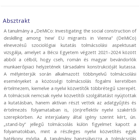
Absztrakt
A tanulmány a „DeMiCo: Investigating the social construction of
deskilling among ‘new’ EU migrants in Vienna” (DeMiCo)
elnevezésű szociológiai kutatás tolmácsolási aspektusait
vizsgálja, amelyet a Bécsi Egyetem végzett 2021–2024 között
abból a célból, hogy cseh, román és magyar bevándorlók
munkaerőpiaci helyzetének társadalmi konstrukcióját kutassa.
A mélyinterjúk során alkalmazott többnyelvű tolmácsolási
eseményeket a közösségi tolmácsolás fogalmi keretében
értelmezem, kiemelve a nyelvi közvetítők többrétegű szerepét.
A tolmácsok nemcsak nyelvi közvetítői szolgáltatást nyújtottak
a kutatásban, hanem aktívan részt vettek az adatgyűjtés és
értelmezés folyamataiban is, (ön)reflektív nyelvi szakértői
szerepkörben. Az interjúalany által igény szerint kért, ún.
„stand-by” jellegű tolmácsolás külön figyelmet kapott a
folyamatokban, mint a részleges nyelvi közvetítés egyik
hatékony módja. A tanulmány hangsúlyozza a tolmácsolás