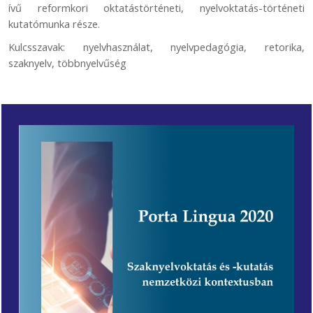
ívű reformkori oktatástörténeti, nyelvoktatás-történeti
kutatómunka része.
Kulcsszavak: nyelvhasználat, nyelvpedagógia, retorika,
szaknyelv, többnyelvűség