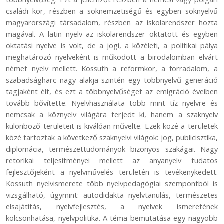
családi kör, részben a soknemzetiségű és egyben soknyelvű
magyarországi társadalom, részben az iskolarendszer hozta
magával. A latin nyelv az iskolarendszer oktatott és egyben
oktatási nyelve is volt, de a jogi, a közéleti, a politikai pálya
meghatározó nyelveként is működött a birodalomban elvárt
német nyelv mellett. Kossuth a reformkor, a forradalom, a
szabadságharc nagy alakja szintén egy többnyelvű generáció
tagjaként élt, és ezt a többnyelvűséget az emigráció éveiben
tovább bővítette. Nyelvhasználata több mint tíz nyelvre és
nemcsak a köznyelv világára terjedt ki, hanem a szaknyelv
különböző területeit is kiválóan művelte. Ezek közé a területek
közé tartoztak a következő szaknyelvi világok: jog, publicisztika,
diplomácia, természettudományok bizonyos szakágai. Nagy
retorikai teljesítményei mellett az anyanyelv tudatos
fejlesztőjeként a nyelvművelés területén is tevékenykedett.
Kossuth nyelvismerete több nyelvpedagógiai szempontból is
vizsgálható, úgymint: autodidakta nyelvtanulás, természetes
elsajátítás, nyelvfejlesztés, a nyelvek ismeretének
kölcsönhatása, nyelvpolitika. A téma bemutatása egy nagyobb