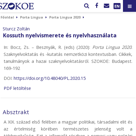
EN
Főoldal
Porta Lingua
Porta Lingua 2020
Sturcz Zoltán
Kossuth nyelvismerete és nyelvhasználata
In: Bocz, Zs. – Besznyák, R. (eds) (2020):
Porta Lingua 2020
.
Szaknyelvoktatás és -kutatás nemzetközi kontextusban. Cikkek,
tanulmányok a hazai szaknyelvoktatásról. SZOKOE: Budapest.
169-192
DOI:
https://doi.org/10.48040/PL.2020.15
PDF letöltése
Absztrakt
A XIX. század első felében a magyar politikai, társadalmi elit és
az értelmiség körében természetes jelenség volt a
többnyelvűség. Ezt a jellemzőt részben a nemesi vagy polgári