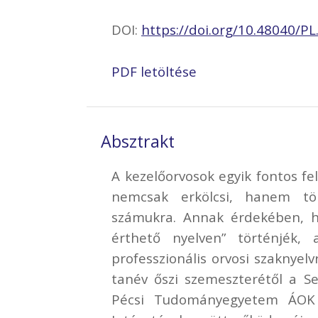
DOI:
https://doi.org/10.48040/PL
PDF letöltése
Absztrakt
A kezelőorvosok egyik fontos fe
nemcsak erkölcsi, hanem tör
számukra. Annak érdekében, h
érthető nyelven” történjék, 
professzionális orvosi szaknyelv
tanév őszi szemeszterétől a S
Pécsi Tudományegyetem ÁOK 