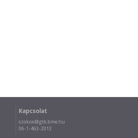
Kapcsolat
szokoe@gtk.bme.hu
06-1-463-2013