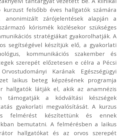
aknyelvi tantárgyat vezetett be. A klinikai
ó kurzust felsőbb éves hallgatók számára
s, anonimizált zárójelentések alapján a
 származó kórismék közlésekor szükséges
munikációs stratégiákat gyakorolhatják. A
s segítségével készítjük elő, a gyakorlati
inológus, kommunikációs szakember és
tegek szerepét előzetesen e célra a Pécsi
Orvostudományi Karának Egészségügyi
zet laikus beteg képzésének programja
r hallgatók látják el, akik az anamnézis
n támogatják a kódváltási készségek
tatás gyakorlati megvalósítását. A kurzus
ves felmérést készítettünk és ennek
nkban bemutatni. A felmérésben a laikus
átor hallgatókat és az orvos szerepét