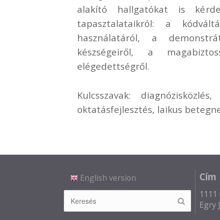
alakító hallgatókat is kérde
tapasztalataikról: a kódvál
használatáról, a demonstr
készségeiről, a magabizto
elégedettségről.
Kulcsszavak: diagnózisközlés
oktatásfejlesztés, laikus beteg
Cím
English version
1111 
Egry J