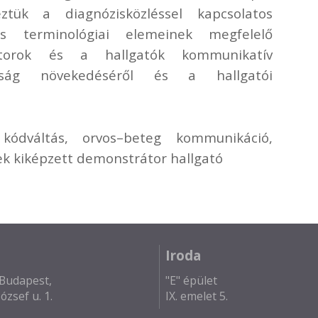
ztük a diagnózisközléssel kapcsolatos
tás terminológiai elemeinek megfelelő
átorok és a hallgatók kommunikatív
sság növekedéséről és a hallgatói
, kódváltás, orvos–beteg kommunikáció,
nek kiképzett demonstrátor hallgató
Iroda
Budapest,
"E" épület
ózsef u. 1.
IX. emelet 5.