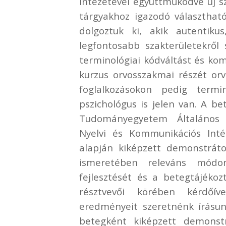
Intézetével együttműködve új sz
tárgyakhoz igazodó választhat
dolgoztuk ki, akik autentiku
legfontosabb szakterületekről
terminológiai kódváltást és kom
kurzus orvosszakmai részét orvo
foglalkozásokon pedig term
pszichológus is jelen van. A be
Tudományegyetem Általános 
Nyelvi és Kommunikációs Inté
alapján kiképzett demonstráto
ismeretében releváns módo
fejlesztését és a betegtájékoz
résztvevői körében kérdőí
eredményeit szeretnénk írásu
betegként kiképzett demonstr