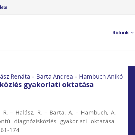
Rólunk
Halász Renáta – Barta Andrea – Hambuch Anikó
özlés gyakorlati oktatása
, R. – Halász, R. – Barta, A. – Hambuch, A.
ntú diagnózisközlés gyakorlati oktatása.
161-174