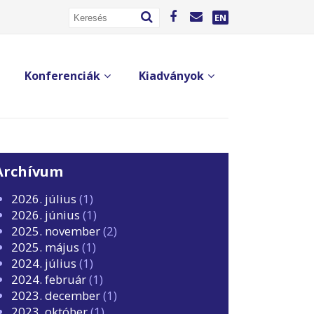
EN
Konferenciák
Kiadványok
Archívum
2026. július
(1)
2026. június
(1)
2025. november
(2)
2025. május
(1)
2024. július
(1)
2024. február
(1)
2023. december
(1)
2023. október
(1)