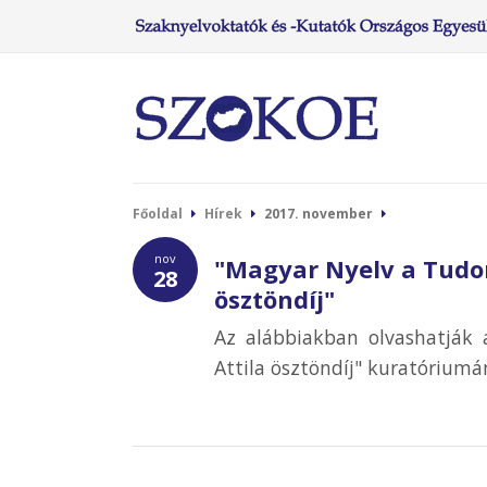
Főoldal
Hírek
2017. november
nov
"Magyar Nyelv a Tudo
28
ösztöndíj"
Az alábbiakban olvashatják
Attila ösztöndíj" kuratóriumá