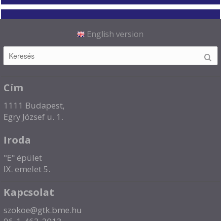
English version
Cím
1111 Budapest,
Egry József u. 1.
Iroda
"E" épület
IX. emelet 5.
Kapcsolat
szokoe@gtk.bme.hu