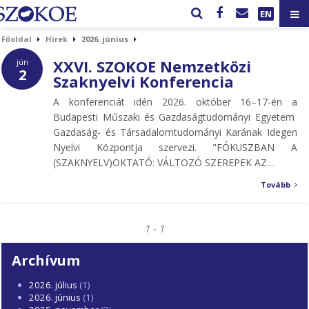
EN
Főoldal
Hírek
2026. június
XXVI. SZOKOE Nemzetközi
jún
2
Szaknyelvi Konferencia
A konferenciát idén 2026. október 16–17-én a
Budapesti Műszaki és Gazdaságtudományi Egyetem
Gazdaság- és Társadalomtudományi Karának Idegen
Nyelvi Központja szervezi. "FÓKUSZBAN A
(SZAKNYELV)OKTATÓ: VÁLTOZÓ SZEREPEK AZ...
Tovább
1 - 1
Archívum
2026. július
(1)
2026. június
(1)